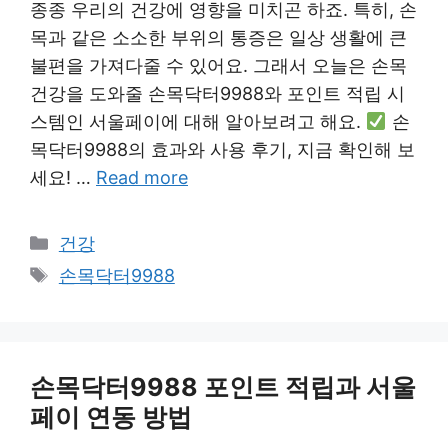
종종 우리의 건강에 영향을 미치곤 하죠. 특히, 손
목과 같은 소소한 부위의 통증은 일상 생활에 큰
불편을 가져다줄 수 있어요. 그래서 오늘은 손목
건강을 도와줄 손목닥터9988와 포인트 적립 시
스템인 서울페이에 대해 알아보려고 해요.
손
목닥터9988의 효과와 사용 후기, 지금 확인해 보
세요! …
Read more
Categories
건강
Tags
손목닥터9988
손목닥터9988 포인트 적립과 서울
페이 연동 방법